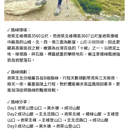
✓ 路線環境：
奇萊主峰標高3560公尺，而奇萊北峰標高3607公尺是奇萊連峰
中最高的山峰，北、西、南三面為斷崖，
山形尖銳險峻，
因此更
顯其高聳挺拔之貌，被選為台灣百岳的「十峻」之一。沿途泥土
地、樹根路、碎石路、
裸露感重的攀爬地形
，需注意
稜線風速強
勁及岩壁落石
。
✓ 路線規劃：
奇萊主北分級屬百岳B級路線，行程天數規劃常見有三天兩夜、
兩天一夜。屬重裝陡上行程，對於體能需求高且風險因素多，更
是加深這條路線的難度挑戰。
✓ 路線分享：
Day1 奇萊山登山口 ➝ 黑水塘 ➝ 成功山屋
Day2 成功山屋 ➝ 主北岔路口 ➝ 奇萊北峰 ➝ 稜線山屋 ➝ 主峰登
山口 ➝ 奇萊主峰 ➝ 主峰登山口 ➝ 主北岔路口 ➝ 成功山屋
Day3 成功山屋 ➝ 黑水塘 ➝ 奇萊山登山口