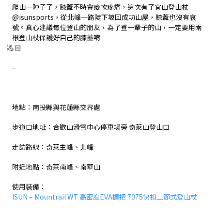
爬山一陣子了，膝蓋不時會痠軟疼痛，這次有了宜山登山杖
@isunsports，從北峰一路陡下坡回成功山屋，膝蓋也沒有哀
號。真心建議每位登山的朋友，為了登一輩子的山，一定要用兩
根登山杖保護好自己的膝蓋唷
–
地點：南投縣與花蓮縣交界處
步道口地址：合歡山滑雪中心停車場旁 奇萊山登山口
走訪路線：奇萊主峰、北峰
附近地點：奇萊南峰、南華山
使用裝備：
ISUN – Mountrail WT 高密度EVA握把 7075快扣三節式登山杖