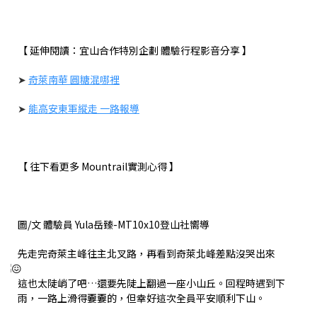
【 延伸閱讀：宜山合作特別企劃 體驗行程影音分享 】
➤
奇萊南華 圓糖混哪裡
➤
能高安東軍縱走 一路報導
【 往下看更多 Mountrail實測心得 】
圖/文 體驗員 Yula岳臻-MT10x10登山社嚮導
先走完奇萊主峰往主北叉路，再看到奇萊北峰差點沒哭出來
這也太陡峭了吧…還要先陡上翻過一座小山丘。回程時遇到下
雨，一路上滑得嫑嫑的，但幸好這次全員平安順利下山。