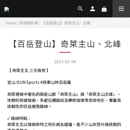
Home
/
部落格列表
/
【百岳登山】奇萊主山、北峰
【百岳登山】奇萊主山、北峰
2023-02-04
【 奇萊主北 三天兩夜 】
宜山 ISUN Sports #探索山林百岳篇
奇萊連峰中著名的兩座山脈「奇萊主山」與「奇萊主山北峰」，
地勢則險峻陡峭，多處拉繩路段及攀爬陡坡等危險地形，實屬高
挑戰性的百岳進階路線。
✓ 路線特點：
奇萊主北以陡峭奇特之地形威名遠播，是不少山友想升級挑戰的