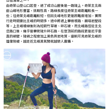
百岳清單之一。
由奇萊山登山口起登，過了成功山屋後是一路陡上。奇萊主北兩
座山峰地形豐富，挑戰性高，路線長度往奇萊主峰距離較長一
些；往奇萊北峰距離較短，但因北峰地形更是困難度增加，實際
行走時間要比主峰的時間多。途中將遇上攀樹根路、崩塌岩壁段
等，上主峰稜線後則為短箭竹草坡、碎石坡。而北峰路徑從主北
岔路口後，幾乎是攀爬陡升碎石路，在登頂前的路段更是近乎垂
直的峭壁。陡峭之程度加上黑色頁岩地質，遠眺可見奇萊北峰的
雄偉險峻，越走近北峰其氣勢就越使人震懾。