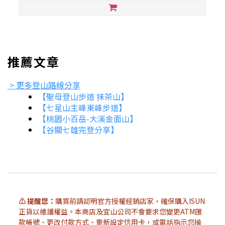
推薦文章
> 更多登山路線分享
【聖母登山步道 抹茶山】
【七星山主峰東峰步道】
【桃園小百岳-大溪金面山】
【谷關七雄完登分享】
⚠️ 提醒您：
購買前請認明官方授權經銷店家，確保購入ISUN
正貨以維護權益。本商店及宜山公司不會要求您變更ATM匯
款帳號、更改付款方式、重新設定信用卡，或電話指示您操