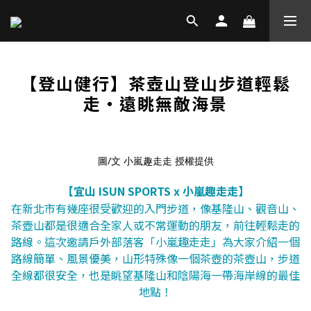
【登山健行】茶壺山登山步道輕鬆
走・遠眺無敵海景
圖/文 小嵐趣走走 授權提供
【宜山 ISUN SPORTS x 小嵐趣走走】
在新北市有幾座很受歡迎的入門步道，像基隆山、觀音山、
茶壺山都是很適合全家人或不常運動的朋友，前往輕鬆走的
路線。這次邀請戶外部落客「小嵐趣走走」為大家介紹一個
路線簡單、風景優美，山形特殊像一個茶壺的茶壺山，步道
全線都很安全，也是眺望基隆山和陰陽海一帶海岸線的最佳
地點！