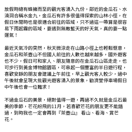
放假時總有蜂擁而至的觀光客湧入九份，鄰近的金瓜石、水
湳洞合稱水金九，金瓜石有許多很值得探索的山林小徑，在
假日休閒時也是很適合前往的區域，只不過這一帶算是很容
易下雨起霧的區域，要遇到無敵藍天的好天氣，真的要一點
運氣！
最近天氣冷的突然，秋天微涼走在山路小徑上也輕鬆愜意，
金瓜石和茶壺山不但國人前往的人數也越來越多，國外遊客
也不少，假日可和家人、朋友隨意的在金瓜石山區走走，也
可步行到黃金博物館園區，可串起一個豐富的半日遊行程，
喜歡安靜的朋友會建議上午前往，早上觀光客人較少，過中
午後就會呈現大批觀光遊客湧入的景象，勸濟堂停車場假日
中午後也會一位難求 !
不過金瓜石的美景，絕對值得一遊，再過不久就是金瓜石最
美的季節，芒花紛飛的11月，若喜歡芒花的朋友更不能錯
過，到時我也一定會再到『茶壺山』 看山、看海、賞芒
花。