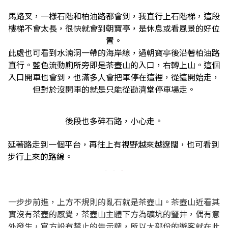
馬路叉，一樣石階和柏油路都會到，我直行上石階梯，這段
樓梯不會太長，很快就會到朝寶亭，是休息或看風景的好位
置。
此處也可看到水湳洞一帶的海岸線，過朝寶亭後沿著柏油路
直行。藍色流動廁所旁即是茶壺山的入口，右轉上山。這個
入口開車也會到，也滿多人會把車停在這裡，從這開始走，
但對於沒開車的就是只能從勸濟堂停車場走。
後段也多碎石路，小心走。
延著路走到一個平台，再往上有視野越來越遼闊，也可看到
步行上來的路線。
一步步前進，上方不規則的亂石就是茶壺山。茶壺山近看其
實沒有茶壺的感覺，茶壺山主體下方為礦坑的豎井，偶有意
外發生，官方設有禁止的告示牌，所以大部份的遊客就在此