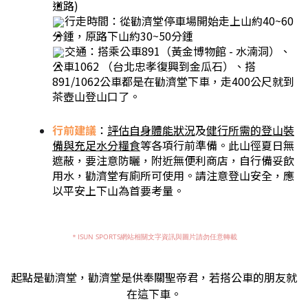
道路)
行走時間：從勸濟堂停車場開始走上山約40~60
分鍾，原路下山約30~50分鍾
交通：搭乘公車891（黃金博物館 - 水湳洞）、
公車1062 （台北忠孝復興到金瓜石）、搭
891/1062公車都是在勸濟堂下車，走400公尺就到
茶壺山登山口了。
行前建議
：
評估自身體能狀況
及
健行所需的登山裝
備與充足水分糧食
等各項行前準備。此山徑夏日無
遮蔽，要注意防曬，附近無便利商店，自行備妥飲
用水，勸濟堂有廁所可使用。請注意登山安全，應
以平安上下山為首要考量。
＊ISUN SPORTS網站相關文字資訊與圖片請勿任意轉載
起點是勸濟堂，勸濟堂是供奉關聖帝君，若搭公車的朋友就
在這下車。