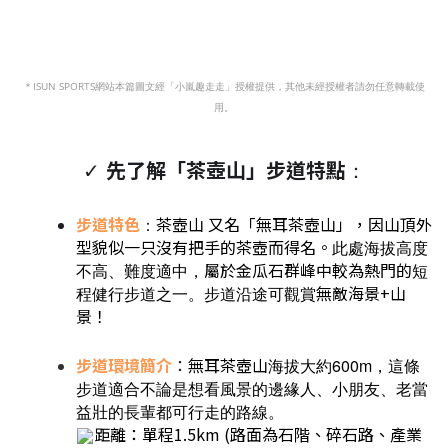
＊ISUN SPORTS網站本篇圖文經「小嵐趣走走」授權提供，其他未經授權者請勿任意轉載使
用。
✓
先了解「茶壺山」步道特點
：
步道特色
茶壺山 又名「無耳茶壺山」，因山頂外
：
型貌似一只沒有把手的茶壺而得名。
此處海拔高度
屬
於金瓜石群峰中較為熱門的
不高、難度適中，
短
無敵海景+山
程健行步道之一。步道沿途可觀賞
景！
步道環境簡介
：
無耳茶壺山
海拔大約600m，這條
步道
適合不論是想看風景的邊緣人、小朋友、老當
益壯的長輩都可行走的路線。
距離：單程1.5km (路面為石階、碎石路、產業