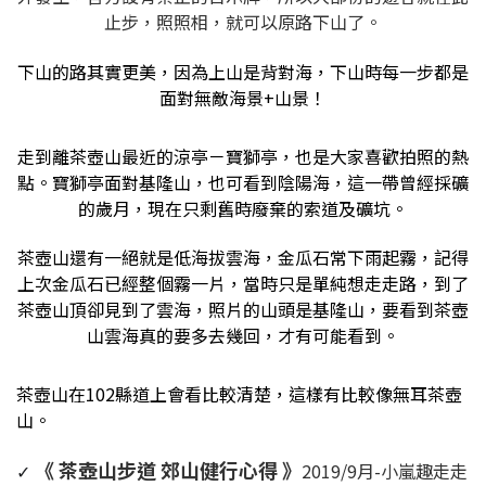
止步，照照相，就可以原路下山了。
下山的路其實更美，因為上山是背對海，下山時每一步都是
面對無敵海景+山景！
走到離茶壺山最近的涼亭－
寶獅亭，
也是大家喜歡拍照的熱
點。寶獅亭面對基隆山，也可看到陰陽海，這一帶曾經採礦
的歲月，現在只剩舊時廢棄的索道及礦坑。
茶壺山還有一絕就是低海拔雲海，金瓜石常下雨起霧，記得
上次金瓜石已經整個霧一片，當時只是單純想走走路，到了
茶壺山頂卻見到了雲海，照片的山頭是基隆山，要看到茶壺
山雲海真的要多去幾回，才有可能看到。
茶壺山在102縣道上會看比較清楚，這樣有比較像無耳茶壺
山。
《 茶壺山步道 郊山健行心得 》
2019/9月-小嵐趣走走
✓