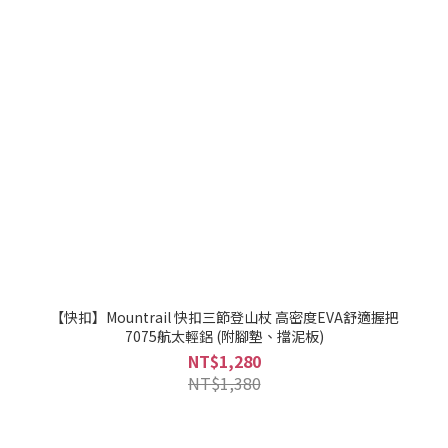
【快扣】Mountrail 快扣三節登山杖 高密度EVA舒適握把
7075航太輕鋁 (附腳墊、擋泥板)
NT$1,280
NT$1,380