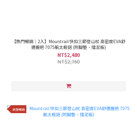
【熱門暢銷｜2入】Mountrail 快扣三節登山杖 高密度EVA舒
適握把 7075航太輕鋁 (附腳墊、擋泥板)
NT$2,480
NT$2,760
高階暢銷