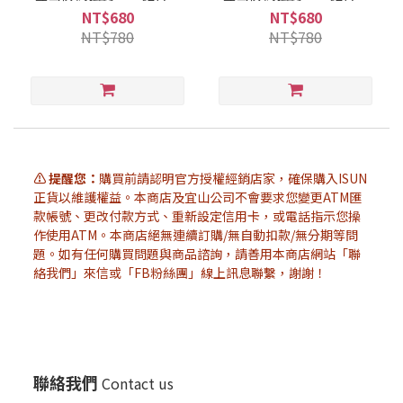
(附腳墊、擋泥板)
(附腳墊、擋泥板)
NT$680
NT$680
NT$780
NT$780
⚠️ 提醒您：
購買前請認明官方授權經銷店家，確保購入ISUN
正貨以維護權益。本商店及宜山公司不會要求您變更ATM匯
款帳號、更改付款方式、重新設定信用卡，或電話指示您操
作使用ATM。本商店絕無連續訂購/無自動扣款/無分期等問
題。如有任何購買問題與商品諮詢，請善用本商店網站「聯
絡我們」來信或「FB粉絲團」線上訊息聯繫，謝謝！
聯絡我們
Contact us