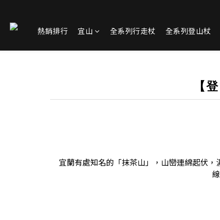
熱銷排行
宜山
全系列行走杖
全系列登山杖
【登
宜蘭有處知名的「抹茶山」，山巒連綿起伏，
線