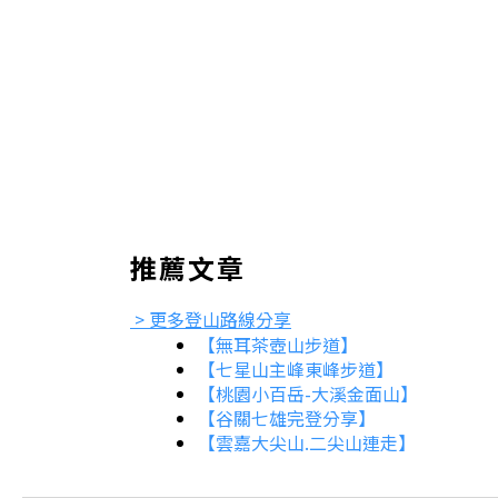
推薦文章
> 更多登山路線分享
【無耳茶壺山步道】
【七星山主峰東峰步道】
【桃園小百岳-大溪金面山】
【谷關七雄完登分享】
【雲嘉大尖山.二尖山連走】