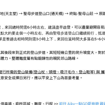
(天主堂) → 聖母步道登山口(通天橋) → 終點-聖母山莊 → 
登，可以盡量避開容易
里
，來回總時間需6小時左右。建議盡早啟
點大約要走個一小時左右。再由聖母步道登山口繼續前行，抵達
。單是整趟去程時間則需3小時上下，來回往返時間大多落在5~6
尤其後段來到正式的登山步道，其短短幾公里的爬升坡度大，對
耗體力。整體難度屬有點鍛鍊性的親民郊山路線。
健行所需的登山裝備(登山杖、頭燈、吸汗毛巾、登山鞋等) 與 
注意安全或擇日另行，應以平安上下山為首要考量。
、停車場、廁所區域、難度、行程 >>
前往 Aiky一點GO愛旅遊 