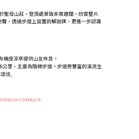
置於聖母山莊，登頂處景致非常遼闊，欣賞整片
流聲，透過步道上設置的解說牌，更進一步認識
有幾座涼亭提供山友休息。
.6公里，主要為階梯步道。步道旁豐富的溪流生
林環境。
經授權請勿任意轉載盜用。