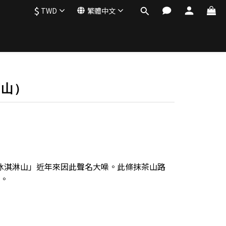
$
TWD
繁體中文
茶山）
冰淇淋山」近年來因此聲名大噪。此條抹茶山路
。