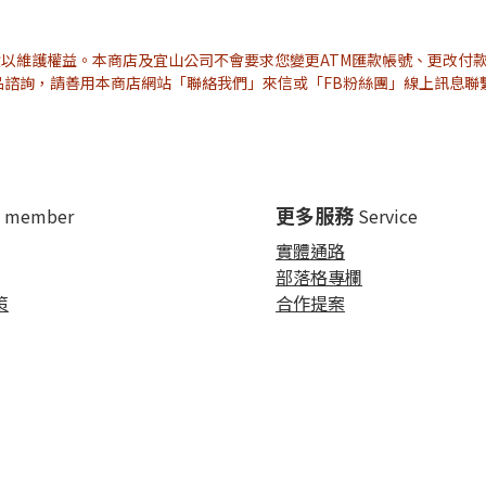
貨以維護權益。本商店及宜山公司不會要求您變更ATM匯款帳號、更改付
品諮詢，請善用本商店網站「聯絡我們」來信或「FB粉絲團」線上訊息聯
更多服務
member
Service
實體通路
部落格專欄
策
合作提案