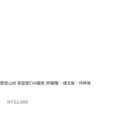
短版四節登山杖 高密度EVA握把 (附腳墊、擋泥板、特殊無
NT$2,360