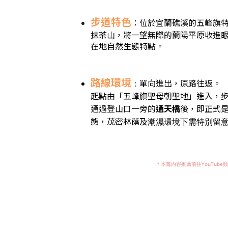
步道特色
：位於宜蘭礁溪的五峰旗特
抹茶山，將一望無際的蘭陽平原收進
在地自然生態特點。
路線環境
單向進出，原路往返。
：
起點由「五峰旗聖母朝聖地」進入，步
通過登山口一旁的
通天橋
後，即正式
態，茂密林蔭及
潮濕環境下需特別留
＊本篇內容推薦前往YouTube