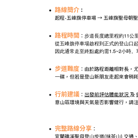
路線簡介
：
起程-五峰旗停車場 → 五峰旗聖母朝聖地
路程時間
：
步道長度
總里程約11公
從五峰旗停車場啟程到正式的登山口起
因此通常走至終點處約需1.5~2小時
步道難度
：由於路程距離相對長，
一碟，但若是登山新朋友走起來會稍
行前建議
：
出發前評估體能狀況
及
意山區環境與天氣是否影響健行，請
完整路線分享
：
宜蘭礁溪聖母登山步道(抹茶山) 交通