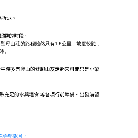
原路折返。
起霧的時段。
聖母山莊的路程雖然只有1.6公里，坡度較陡，
小時。
於平時多有爬山的健腳山友走起來可能只是小菜
攜帶充足的水與糧食
等各項行前準備。出發前留
觀看完整影片。