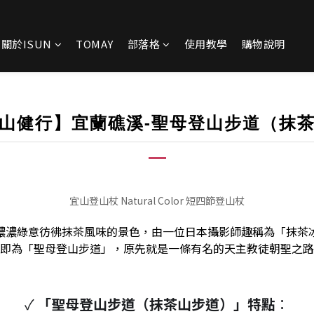
關於ISUN
TOMAY
部落格
使用教學
購物說明
山健行】宜蘭礁溪-聖母登山步道（抹
宜山登山杖 Natural Color 短四節登山杖
濃濃綠意彷彿抹茶風味的景色，由一位日本攝影師趣稱為「抹茶
即為「聖母登山步道」，原先就是一條有名的天主教徒朝聖之路
✓
「聖母登山步道（抹茶山步道）」特點
：