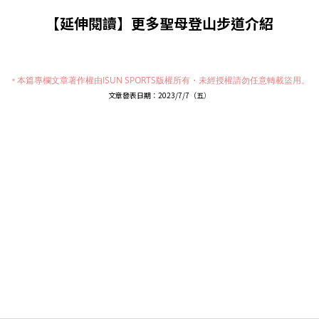
【延伸閱讀】更多聖母登山步道介紹
本篇專欄文章著作權由ISUN SPORTS版權所有・
未經授權請勿任意轉載盜用。
＊
文章發表日期：2023/7/7（五
）