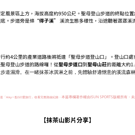
定風景區上方，海拔高度約950公尺。聖母登山步道的終點位
眼底。步道旁是條“
得子溪
” 溪流生態多樣性，沿途聽著潺潺溪
行約4公里的產業道路後將抵達「聖母步道
登山口」。登山口處
是聖母登山步道的路線囉！從
聖母步道口
到
聖母山莊
的距離大約1
意步道濕滑。在一睹抹茶冰淇淋之前，先體驗舒適愜意的溪流森
本篇專欄著作權由ISUN SPORTS版權所有・
未
頻道「Aiky一點GO愛旅行」收看完整路線紀錄・
【抹茶山影片分享】