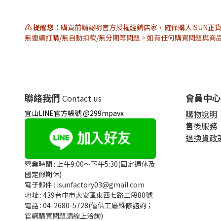
⚠️ 提醒您：
購買前請認明官方授權經銷店家，確保購入ISUN正
無連續訂購/無自動扣款/無分期等問題。如有任何購買問題與商
聯絡我們
會員中心
Contact us
宜山LINE官方帳號 @299mpavx
購物說明
售後服務
退換貨政
營業時間 : 上午9:00～下午5:30(固定週休及
國定假期休)
電子郵件 : isunfactory03@gmail.com
地址 : 439台中市大安區東西七路二段80號
電話 : 04-2680-5728(僅供工廠維修諮詢；
官網購買問題請線上洽詢)